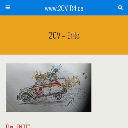
www.2CV-R4.de
2CV – Ente
Die „ENTE“